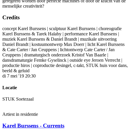
geregeerd worden door perfecte machines of door de kracht van de
menselijke creativiteit?
Credits
concept Karel Burssens |
sculptuur Karel Burssens |
choreografie
Karel Burssens & Tarek Halaby |
performance Karel Burssens |
muziek Karel Burssens & Daniel Brandt |
muzikale uitvoering
Daniel Brandt |
kostuumontwerp Max Doerr |
licht Karel Burssens
& Cate Carter / Jan Ceuppens |
lichtontwerp Cate Carter / Jan
Ceuppens |
dramaturgisch onderzoek Kristof Van Baarle |
dansdramaturgie Femke Gyselinck |
outside eye Jeroen Verrecht |
productie hiros |
coproductie desingel, c-takt, STUK huis voor dans,
beeld & geluid
di 7 mei '19 20:30
Locatie
STUK Soetezaal
Artiest in residentie
Karel Burssens - Currents