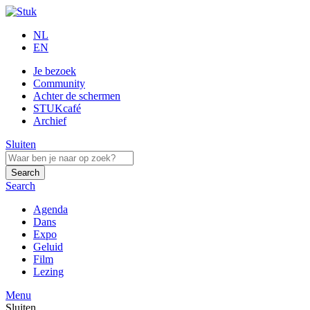
NL
EN
Je bezoek
Community
Achter de schermen
STUKcafé
Archief
Sluiten
Search
Search
Agenda
Dans
Expo
Geluid
Film
Lezing
Menu
Sluiten