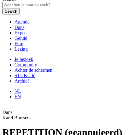
Search
Agenda
Dans
Expo
Geluid
Film
Lezing
Je bezoek
Community
Achter de schermen
STUKcafé
Archief
NL
EN
Dans
Karel Burssens
REPETITION (geannuleerd)