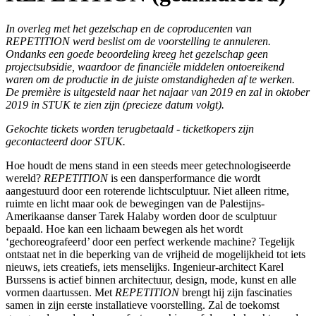
In overleg met het gezelschap en de coproducenten van
REPETITION werd beslist om de voorstelling te annuleren.
Ondanks een goede beoordeling kreeg het gezelschap geen
projectsubsidie, waardoor de financiële middelen ontoereikend
waren om de productie in de juiste omstandigheden af te werken.
De première is uitgesteld naar het najaar van 2019 en zal in oktober
2019 in STUK te zien zijn (precieze datum volgt).
Gekochte tickets worden terugbetaald - ticketkopers zijn
gecontacteerd door STUK.
Hoe houdt de mens stand in een steeds meer getechnologiseerde
wereld?
REPETITION
is een dansperformance die wordt
aangestuurd door een roterende lichtsculptuur. Niet alleen ritme,
ruimte en licht maar ook de bewegingen van de Palestijns-
Amerikaanse danser Tarek Halaby worden door de sculptuur
bepaald. Hoe kan een lichaam bewegen als het wordt
‘gechoreografeerd’ door een perfect werkende machine? Tegelijk
ontstaat net in die beperking van de vrijheid de mogelijkheid tot iets
nieuws, iets creatiefs, iets menselijks. Ingenieur-architect Karel
Burssens is actief binnen architectuur, design, mode, kunst en alle
vormen daartussen. Met
REPETITION
brengt hij zijn fascinaties
samen in zijn eerste installatieve voorstelling. Zal de toekomst