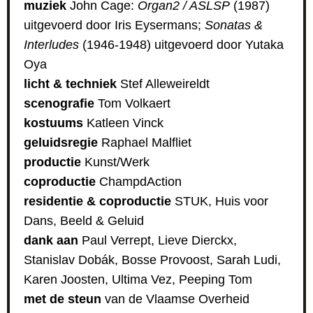
muziek
John Cage:
Organ2 / ASLSP
(1987)
uitgevoerd door Iris Eysermans;
Sonatas &
Interludes
(1946-1948) uitgevoerd door Yutaka
Oya
licht & techniek
Stef Alleweireldt
scenografie
Tom Volkaert
kostuums
Katleen Vinck
geluidsregie
Raphael Malfliet
productie
Kunst/Werk
coproductie
ChampdAction
residentie & coproductie
STUK, Huis voor
Dans, Beeld & Geluid
dank aan
Paul Verrept, Lieve Dierckx,
Stanislav Dobák, Bosse Provoost, Sarah Ludi,
Karen Joosten, Ultima Vez, Peeping Tom
met de steun
van de Vlaamse Overheid