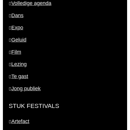
Volledige agenda
Dans
Expo
Geluid
Film
Lezing
Te gast
Jong publiek
STUK FESTIVALS
Artefact