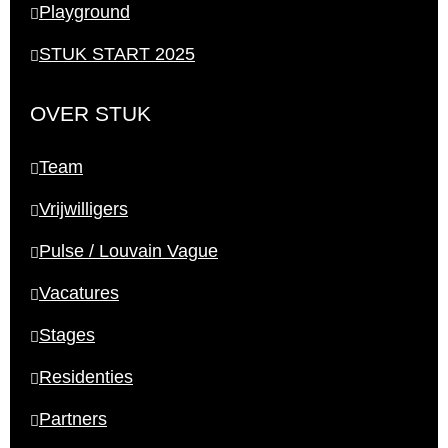
Playground
STUK START 2025
OVER STUK
Team
Vrijwilligers
Pulse / Louvain Vague
Vacatures
Stages
Residenties
Partners