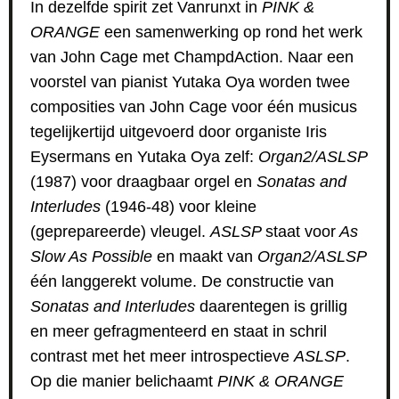
In dezelfde spirit zet Vanrunxt in
PINK &
ORANGE
een samenwerking op rond het werk
van John Cage met ChampdAction. Naar een
voorstel van pianist Yutaka Oya worden twee
composities van John Cage voor één musicus
tegelijkertijd uitgevoerd door organiste Iris
Eysermans en Yutaka Oya zelf:
Organ2/ASLSP
(1987) voor draagbaar orgel en
Sonatas and
Interludes
(1946-48) voor kleine
(geprepareerde) vleugel.
ASLSP
staat voor
As
Slow As Possible
en maakt van
Organ2/ASLSP
één langgerekt volume. De constructie van
Sonatas and Interludes
daarentegen is grillig
en meer gefragmenteerd en staat in schril
contrast met het meer introspectieve
ASLSP
.
Op die manier belichaamt
PINK & ORANGE